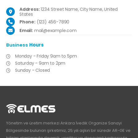
Address:
1234 Street Name, City Name, United
States
Phone:
(123) 456-7890
Email:
mail@example.com
Business
Hours
Monday - Friday 9am to 5pm
Saturday - 9am to 2pm
Sunday - Closed
Yönetim ve üretim merkezi Ankara İvedik Organize Sanayi
Bölgesinde bulunan şirketimiz, 25 yılı aşkın bir süredir AR-GE ve
bilişim alanlarında dinamik, yenilikçi ve deneyimli kadrosuyla