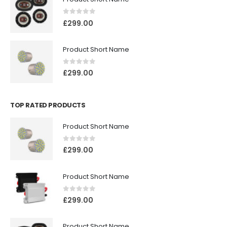
0
5 üzerinden
£
299.00
Product Short Name
0
5 üzerinden
£
299.00
TOP RATED PRODUCTS
Product Short Name
0
5 üzerinden
£
299.00
Product Short Name
0
5 üzerinden
£
299.00
Product Short Name