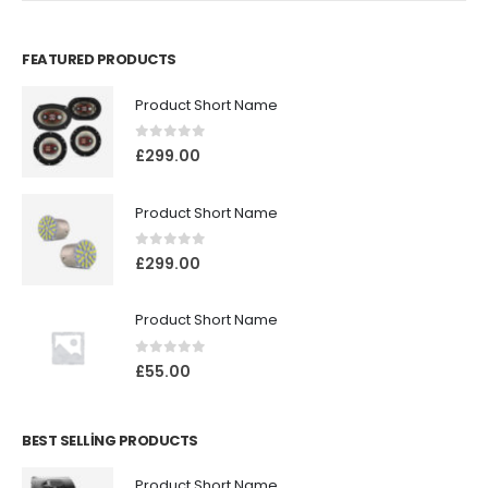
FEATURED PRODUCTS
Product Short Name
0
5 üzerinden
£
299.00
Product Short Name
0
5 üzerinden
£
299.00
Product Short Name
0
5 üzerinden
£
55.00
BEST SELLING PRODUCTS
Product Short Name