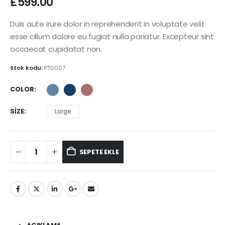
£
599.00
Duis aute irure dolor in reprehenderit in voluptate velit
esse cillum dolore eu fugiat nulla pariatur. Excepteur sint
occaecat cupidatat non.
Stok kodu:
PT0007
COLOR
SIZE
Large
SEPETE EKLE